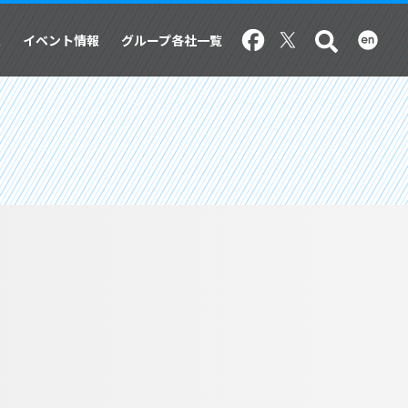
ガサミーグループ業績・IR
業内容
障がい者採用
報
イベント情報
グループ各社一覧