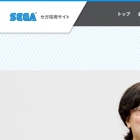
代表者メッセージ
新卒採用
コミュニケーション活性化の活動
先輩社員イ
ゲームがで
トップ