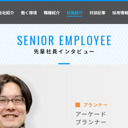
ンタビュー
きるまで
中途採用
会社概要
大崎オフィス紹介
新卒採用職種一覧
若手社員インタビュー
開発事業部紹介
アルバイト採用
セ
事
会社紹介
働く環境
職種紹介
社員紹介
対談記事
採用情
SENIOR EMPLOYEE
先輩社員インタビュー
プランナー
アーケード
プランナー