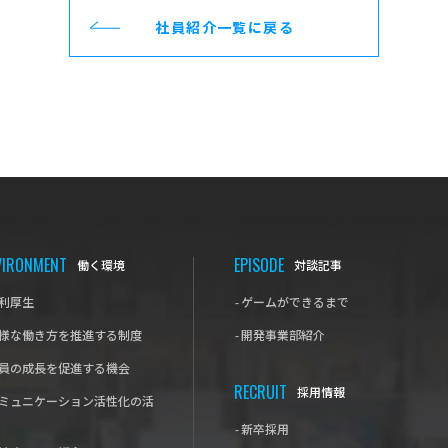
社員紹介一覧に戻る
VIRONMENT
EPISODE
働く環境
対談記事
利厚生
-
ゲームができるまで
様な働き方を推進する制度
-
開発事業部紹介
員の成長を促進する機会
RECRUIT
採用情報
ミュニケーション活性化の活
-
新卒採用