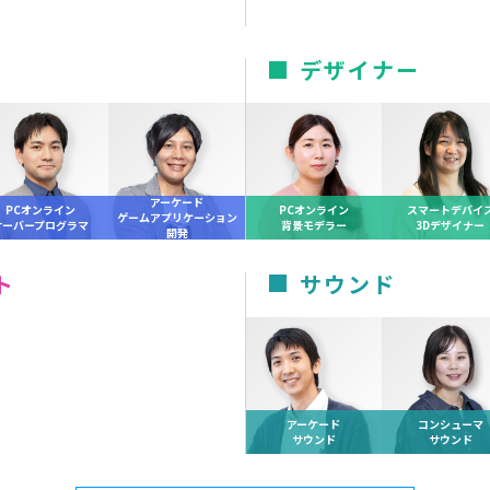
デザイナー
アーケード
PCオンライン
PCオンライン
スマートデバイ
ゲームアプリケーション
サーバープログラマ
背景モデラー
3Dデザイナー
開発
ト
サウンド
アーケード
コンシューマ
サウンド
サウンド