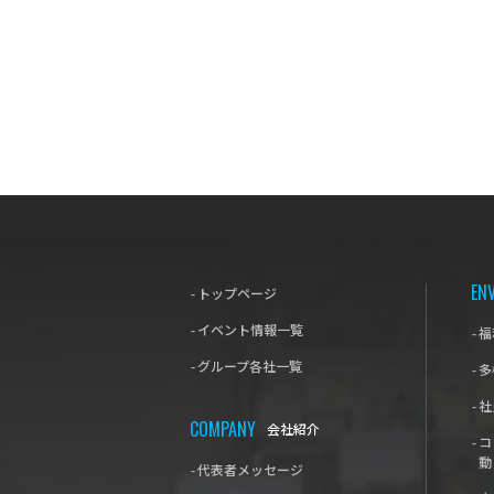
EN
-
トップページ
-
イベント情報一覧
-
福
-
グループ各社一覧
-
多
-
社
COMPANY
会社紹介
-
コ
動
-
代表者メッセージ