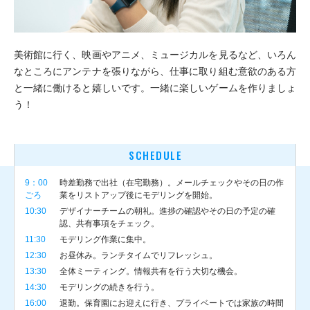
美術館に行く、映画やアニメ、ミュージカルを見るなど、いろん
なところにアンテナを張りながら、仕事に取り組む意欲のある方
と一緒に働けると嬉しいです。一緒に楽しいゲームを作りましょ
う！
SCHEDULE
9：00
時差勤務で出社（在宅勤務）。メールチェックやその日の作
ごろ
業をリストアップ後にモデリングを開始。
10:30
デザイナーチームの朝礼。進捗の確認やその日の予定の確
認、共有事項をチェック。
11:30
モデリング作業に集中。
12:30
お昼休み。ランチタイムでリフレッシュ。
13:30
全体ミーティング。情報共有を行う大切な機会。
14:30
モデリングの続きを行う。
16:00
退勤。保育園にお迎えに行き、プライベートでは家族の時間