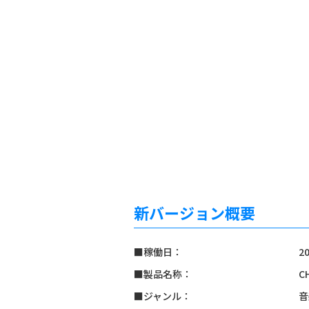
新バージョン概要
■稼働日：
2
■製品名称：
C
■ジャンル：
音