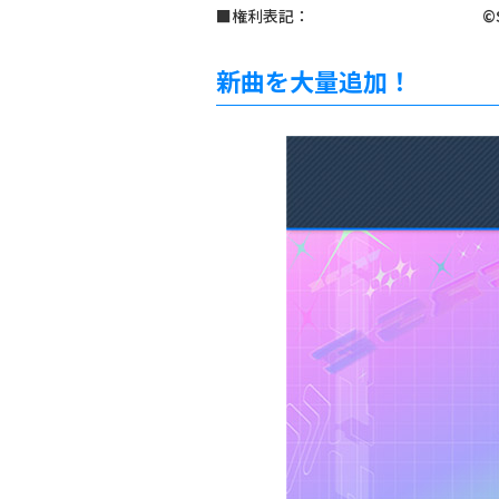
■権利表記：
©
新曲を大量追加！